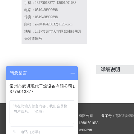
手机：13775013377 13601501688
电话：0519-88902698
传真：0519-88902698
邮箱：ice0416428032@126.com
地址：江苏常州市天宁区郑陆镇焦溪
舜河路68号
详细说明
请您留言
常州市武进现代干燥设备有限公司1
3775013377
版权所有：常州市武进现代干燥设备有限公司 备案号：
苏ICP备090
联系：查岳阳 手机：13775013377 13601501688
电话：0519-88902698 传真：0519-88902698