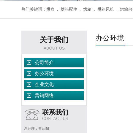
热门关键词：
烘盘
,
烘箱配件
,
烘箱
,
烘箱风机
,
烘箱散
办公环境
关于我们
ABOUT US
公司简介
办公环境
企业文化
营销网络
联系我们
CONTACT US
总经理：查岳阳