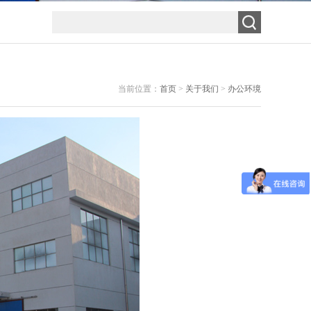
当前位置：
首页
>
关于我们
>
办公环境