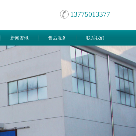
13775013377
新闻资讯
售后服务
联系我们