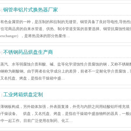
铜管串铝片式换热器厂家
 |
有色金属管的一种，是压制的和拉制的无缝管。铜管具备了良好导电性,导热性
有住宅商品房的自来水管道、供热、制冷管道安装的首要选择。铜管抗腐蚀性能
 exchanger），是将热流体的部分热量传…
不锈钢药品烘盘生产商
 |
蒸汽、水等弱腐蚀介质和酸、碱、盐等化学浸蚀性介质腐蚀的钢，又称不锈耐
的钢称为耐酸钢。由于两者在化学成分上的差异，前者不一定耐化学介质腐蚀，
，又名托盘、烤盘，是指在干燥箱中盛…
工业烤箱烘盘定制
 |
薄钢板构成，另外箱体加强，外表面复漆，外壳与内胆之间用硅酸铝纤维充填
的干燥设备。 烘盘，又名托盘、烤盘，是指在干燥箱中盛放物料的器具，一般
备中一起工作。目前广泛使用在制药、化工…