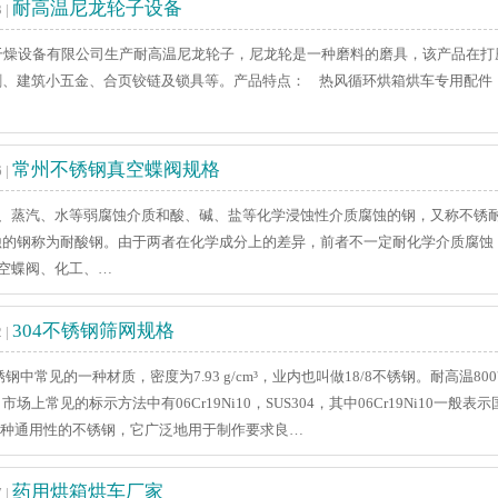
耐高温尼龙轮子设备
 |
设备有限公司生产耐高温尼龙轮子，尼龙轮是一种磨料的磨具，该产品在打磨
刺、建筑小五金、合页铰链及锁具等。产品特点： 热风循环烘箱烘车专用配件
常州不锈钢真空蝶阀规格
 |
蒸汽、水等弱腐蚀介质和酸、碱、盐等化学浸蚀性介质腐蚀的钢，又称不锈耐
蚀的钢称为耐酸钢。由于两者在化学成分上的差异，前者不一定耐化学介质腐蚀
空蝶阀、化工、…
304不锈钢筛网规格
 |
钢中常见的一种材质，密度为7.93 g/cm³，业内也叫做18/8不锈钢。耐高
上常见的标示方法中有06Cr19Ni10，SUS304，其中06Cr19Ni10一般表
是一种通用性的不锈钢，它广泛地用于制作要求良…
药用烘箱烘车厂家
 |