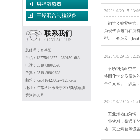
烘箱散热器
2020/10/29 15:33:06
干燥混合制粒设备
铜管又称紫铜管。
为现代承包商在所
联系我们
型。 换热器（heat
CONTACT US
总经理：查岳阳
2020/10/29 15:32:29
手机：13775013377 13601501688
电话：0519-88902698
不锈钢指耐空气、
传真：0519-88902698
将耐化学介质腐蚀
邮箱：ice0416428032@126.com
合金元素。 烘盘
地址：江苏常州市天宁区郑陆镇焦溪
舜河路68号
2020/10/29 15:31:51
工业烤箱由角钢、
工业物料，是通用
箱、真空烘箱等设