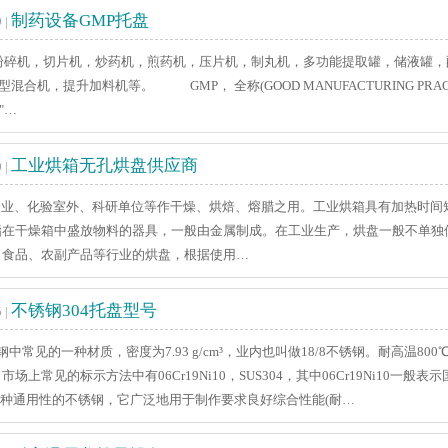
制药设备GMP托盘
 |
碎机，切片机，炒药机，煎药机，压片机，制丸机，多功能提取罐，储液罐，
混合机，提升加料机等。 GMP， 全称(GOOD MANUFACTURING PRA
"…
工业烘箱无孔烘盘供应商
 |
业、化验室外、科研单位等作干燥、烘焙、熔腊之用。工业烘箱具有加热时间
指在干燥箱中盛放物料的器具，一般由金属制成。在工业生产，烘盘一般不单独
、食品、农副产品等行业的烘盘，根据使用…
不锈钢304托盘型号
 |
中常见的一种材质，密度为7.93 g/cm³，业内也叫做18/8不锈钢。耐高温
上常见的标示方法中有06Cr19Ni10，SUS304，其中06Cr19Ni10一般表
是一种通用性的不锈钢，它广泛地用于制作要求良好综合性能(耐…