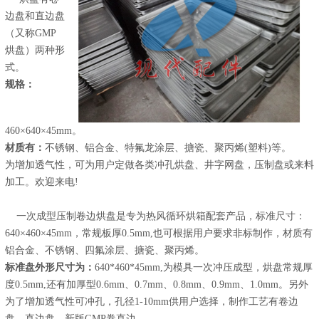
边盘和直边盘
（又称GMP
烘盘）两种形
式。
规格：
460×640×45mm。
材质有：
不锈钢、铝合金、特氟龙涂层、搪瓷、聚丙烯(塑料)等。
为增加透气性，可为用户定做各类冲孔烘盘、井字网盘，压制盘或来料
加工。欢迎来电!
一次成型压制卷边烘盘是专为热风循环烘箱配套产品，标准尺寸：
640×460×45mm，常规板厚0.5mm,也可根据用户要求非标制作，材质有
铝合金、不锈钢、四氟涂层、搪瓷、聚丙烯。
标准盘外形尺寸为：
640*460*45mm,为模具一次冲压成型，烘盘常规厚
度0.5mm,还有加厚型0.6mm、0.7mm、0.8mm、0.9mm、1.0mm。另外
为了增加透气性可冲孔，孔径1-10mm供用户选择，制作工艺有卷边
盘，直边盘，新版GMP卷直边。