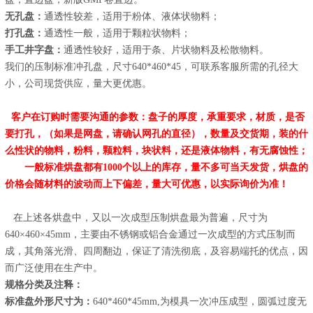
无孔盘：
通透性较差，适用于粉体、液体状物料；
打孔盘：
通透性一般，适用于颗粒状物料；
手工井字盘：
通透性较好，适用于条、片状物料及松散物料。
我们的压制标准冲孔盘，尺寸640*460*45，可联系客服所需的孔径大
小，公司现货供应，量大更优惠。
客户在订购时需要沟通的参数：盘子的厚度，承重要求，材质，是否
要打孔，（如果是网盘，请确认网孔的直径），数量及交货期，装的什
么性状的物料，粉料，颗粒料，块状料，还是液体物料，有无腐蚀性；
一般标准烘盘都有
1000
个以上的库存，量不多可当天发货，烘盘的
价格会随材料的波动而上下偏差，量大可优惠，以实际询价为准！
在上述各烘盘中，又以一次成型压制烘盘最为普遍，尺寸为
640×460×45mm，主要由不锈钢或铝合金通过一次成型的方式压制而
成，其角落光滑、四周翻边，保证了清洗彻底，及容易端托的优点，因
而广泛使用在生产中。
规格分类及注释：
标准盘外形尺寸为：
640*460*45mm,为模具一次冲压成型，圆弧过度无