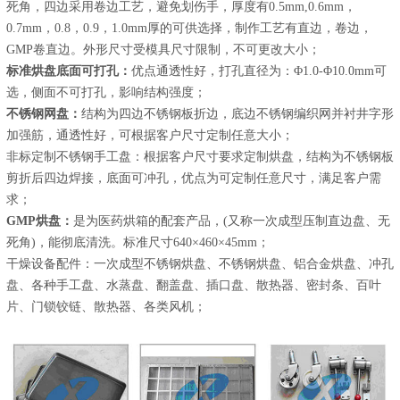
死角，四边采用卷边工艺，避免划伤手，厚度有0.5mm,0.6mm，
0.7mm，0.8，0.9，1.0mm厚的可供选择，制作工艺有直边，卷边，
GMP卷直边。外形尺寸受模具尺寸限制，不可更改大小；
标准烘盘底面可打孔：
优点通透性好，打孔直径为：Φ1.0-Φ10.0mm可
选，侧面不可打孔，影响结构强度；
不锈钢网盘：
结构为四边不锈钢板折边，底边不锈钢编织网并衬井字形
加强筋，通透性好，可根据客户尺寸定制任意大小；
非标定制不锈钢手工盘：根据客户尺寸要求定制烘盘，结构为不锈钢板
剪折后四边焊接，底面可冲孔，优点为可定制任意尺寸，满足客户需
求；
GMP烘盘：
是为医药烘箱的配套产品，(又称一次成型压制直边盘、无
死角)，能彻底清洗。标准尺寸640×460×45mm；
干燥设备配件：一次成型不锈钢烘盘、不锈钢烘盘、铝合金烘盘、冲孔
盘、各种手工盘、水蒸盘、翻盖盘、插口盘、散热器、密封条、百叶
片、门锁铰链、散热器、各类风机；